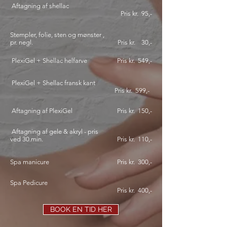
Aftagning af shellac
Pris kr. 95
,-
Stempler, folie, sten og mønster ,
pr. negl.
Pris kr. 30
,-
PlexiGel + Shellac helfarve
Pris kr. 549
,-
PlexiGel + Shellac fransk kant
Pris kr. 599
,-
Aftagning af PlexiGel
Pris kr. 150
,-
Aftagning af gele & akryl - pris
ved 30.min.
Pris kr. 110
,-
Spa manicure
Pris kr. 300
,-
Spa Pedicure
Pris kr. 400
,-
BOOK EN TID HER