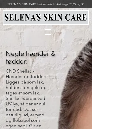
SELENA´S SKIN CARE holder ferie lukket i uge 28,29 og 30
Negle hænder &
fødder:
CND Shellac -
Hænder og fødder:
Ligges på som lak,
holder som gele og
tages af som lak.
Shellac hærder ved
UV lys, så der er nul
tørretid. Det ser
naturlig ud, er tynd
og fleksibel som
egen negl. Gir en