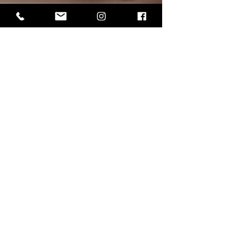
Åbningstider:
Mandag.................................... 11:00 - 16:00
Tirsdag..................................... 09:00 - 17:00
Onsdag.................................... 09:00 - 16:00
Torsdag.................................... 11:00 - 18:00
Fredag...................................... 09:00 - 15:00
Lørdag (efter aftale) .................09:00 -
Søndag...............................................
Lukket
Find os:
Adresse: