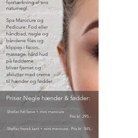
forstærkning af ens
naturnegl.
Spa Manicure og
Pedicure: Fod eller
håndbad, negle og
båndene files og
klippes i facon.
massage, hård hud
på fødderne
bliver
fjernet og
afslutter med creme
til hænder og fødder.
Priser Negle hænder & fødder:
Shellac hel farve + mini manicure
Pris kr. 295
,-
Shellac fransk kant + mini manicure
Pris kr. 345
,-